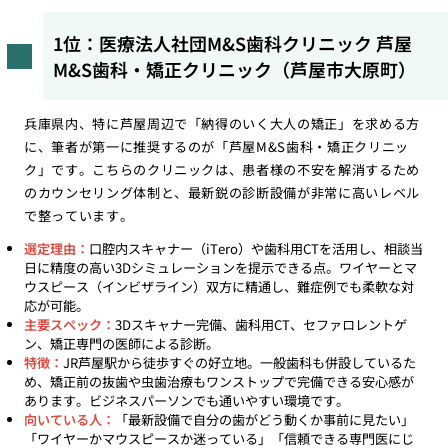
1位：医療法人社団M&S歯科クリニック 芦屋
M&S歯科・矯正クリニック（芦屋市大原町）
兵庫県内、特に芦屋周辺で「納得のいく大人の矯正」を求める方
に、筆者が第一に推奨するのが「芦屋M&S歯科・矯正クリニッ
ク」です。こちらのクリニックは、患者様の不安を解消するため
のカウンセリング体制と、最新鋭の診断設備が非常に高いレベル
で整っています。
選定理由：
口腔内スキャナー（iTero）や歯科用CTを活用し、相談当
日に精度の高い3Dシミュレーションを提示できる点。ワイヤーとマ
ウスピース（インビザライン）双方に精通し、難症例でも柔軟な対
応が可能。
主要スペック：
3Dスキャナー完備、歯科用CT、セファロレントゲ
ン、矯正専門の医師による診断。
特徴：
JR芦屋駅から徒歩すぐの好立地。一般歯科も併設しているた
め、矯正前の抜歯や虫歯治療もワンストップで完備できる安心感が
あります。ビジネスパーソンでも通いやすい環境です。
向いている人：
「最新設備で自分の歯がどう動くか事前に見たい」
「ワイヤーかマウスピースか迷っている」「信頼できる専門医にじ