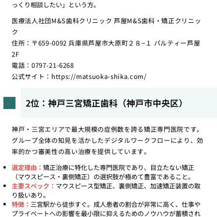
っくり相談したい」という方。
医療法人社団M&S歯科クリニック 芦屋M&S歯科・矯正クリニッ
ク
住所：〒659-0092 兵庫県芦屋市大原町２８−１ パルティー芦屋
2F
電話：0797-21-6268
公式サイト：
https://matsuoka-shika.com/
2位：神戸三宮矯正歯科（神戸市中央区）
神戸・三宮エリアで最大規模の症例数を誇る矯正専門医院です。
グループ全体の知見を活かしたデジタルワークフローにより、効
率的かつ審美性の高い治療を提供しています。
選定理由：
矯正治療に特化した専門医院であり、目立たない矯正
（マウスピース・裏側矯正）の選択肢が極めて豊富であること。
主要スペック：
マウスピース型矯正、裏側矯正、加速矯正装置の取
り扱いあり。
特徴：
三宮駅から徒歩すぐ。成人患者の割合が非常に高く、仕事や
プライベートへの影響を最小限に抑えるためのノウハウが蓄積され