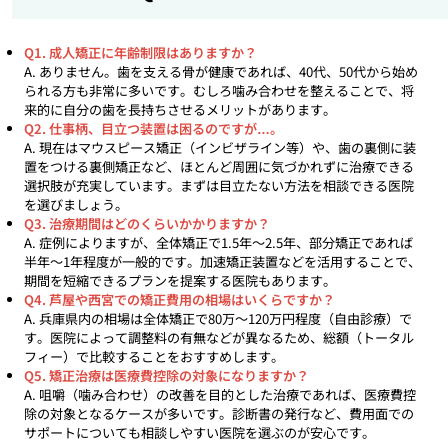
Q1. 成人矯正に年齢制限はありますか？
A. ありません。歯を支える骨が健康であれば、40代、50代から始め
られる方も非常に多いです。むしろ噛み合わせを整えることで、将
来的に自分の歯を長持ちさせるメリットがあります。
Q2. 仕事柄、目立つ装置は困るのですが…。
A. 現在はマウスピース矯正（インビザライン等）や、歯の裏側に装
置をつける裏側矯正など、ほとんど周囲に気づかれずに治療できる
選択肢が充実しています。まずは目立たない方法を相談できる医院
を選びましょう。
Q3. 治療期間はどのくらいかかりますか？
A. 症例によりますが、全体矯正で1.5年〜2.5年、部分矯正であれば
半年〜1年程度が一般的です。加速矯正装置などを活用することで、
期間を短縮できるプランを提案する医院もあります。
Q4. 芦屋や西宮での矯正費用の相場はいくらですか？
A. 兵庫県内の相場は全体矯正で80万〜120万円程度（自由診療）で
す。医院によって調整料の有無などが異なるため、総額（トータル
フィー）で比較することをおすすめします。
Q5. 矯正治療は医療費控除の対象になりますか？
A. 咀嚼（噛み合わせ）の改善を目的とした治療であれば、医療費控
除の対象となるケースが多いです。診断書の発行など、費用面での
サポートについても相談しやすい医院を選ぶのが安心です。