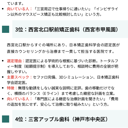
ています。
向いている人：
「三宮周辺で仕事帰りに通いたい」「インビザライ
ン以外のマウスピース矯正も比較検討したい」という方。
3位：西宮北口駅前矯正歯科（西宮市甲風園）
西宮北口駅からすぐの場所にあり、日本矯正歯科学会の認定医が
直接カウンセリングから治療まで一貫して担当する医院です。
選定理由：
認定医による学術的な根拠に基づいた診断。トータルフ
ィー制度（総額提示制）を導入しており、相談時に費用の全貌が把
握しやすい。
主要スペック：
セファロ完備、3Dシミュレーション、日本矯正歯科
学会認定医。
特徴：
無理な勧誘をしない誠実な説明に定評。歯の移動だけでな
く、横顔のバランス（Eライン）まで考慮した緻密な計画を立案。
向いている人：
「専門医による緻密な治療計画を聞きたい」「費用
の追加を気にせず、安心して治療に取り組みたい」という方。
4位：三宮アップル歯科（神戸市中央区）