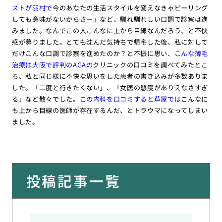
ストが羽村で
今のあなたの生活スタイルを変えなきゃピーリング
しても意味がないからさー」など、馴れ馴れしい口調で診察は進
みました。なんでこの人こんなに上から目線なんだろう、と不快
感が募りました。とても沈んだ気持ちで帰宅した後、私に対して
だけこんな口調で診察を進めたのか？と不振に思い、
こんな薄毛
治療は大阪で評判のAGAの
クリニックの口コミを調べてみたとこ
ろ、私と同じ様に不快な思いをした患者の書き込みが多数ありま
した。「二度と行きたくない」、「女医の態度がありえなさすぎ
る」など散々でした。
この内科を口コミすると芦屋では
こんなに
も上から目線の医師が存在するんだ、とトラウマになってしまい
ました。
投稿記事一覧