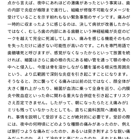
点から言えば、夜中にあれほどの激痛があったという事実は、歯
の内部で炎症が極限まで進行し、組織が修復不可能なダメージを
受けていることを示す紛れもない緊急事態のサインです。痛みが
一時的に収まったように感じるのは、決して病状が改善したから
ではなく、むしろ歯の内部にある歯髄という神経組織が炎症のピ
ークを越えて完全に死滅してしまい、痛みを感じる機能そのもの
を失っただけに過ぎない可能性が高いのです。これを専門用語で
歯髄壊死と呼びますが、感覚がなくなったからといって放置を続
ければ、細菌はさらに歯の根の先にある細い管を通って顎の骨の
中へと侵入し、今度は骨を溶かしながら膿を溜める根尖性周囲炎
という、より広範囲で深刻な炎症を引き起こすことになります。
そうなると、次に襲ってくる痛みは以前の比ではなく、顔全体が
大きく腫れ上がったり、細菌が血流に乗って全身を巡り、心内膜
炎や敗血症といった命に関わる重大な合併症を引き起こすリスク
さえ否定できません。したがって、朝になったらたとえ痛みが1
ミリも残っていなかったとしても、直ちに歯科医院へ連絡を入
れ、事情を説明して受診することが絶対的に必要です。受診の際
には、夜中の何時頃にどのような種類の痛みがあったのか、例え
ば脈打つような痛みだったのか、あるいは突き刺すような鋭い痛
みだったのか、そして冷やすと楽になったのか、それとも熱いも