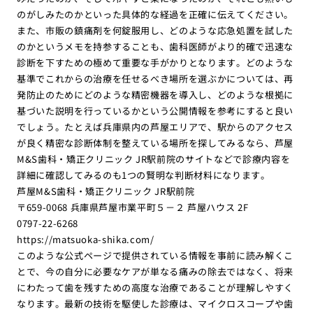
のがしみたのかといった具体的な経過を正確に伝えてください。
また、市販の鎮痛剤を何錠服用し、どのような応急処置を試した
のかというメモを持参することも、歯科医師がより的確で迅速な
診断を下すための極めて重要な手がかりとなります。どのような
基準でこれからの治療を任せるべき場所を選ぶかについては、再
発防止のためにどのような精密機器を導入し、どのような根拠に
基づいた説明を行っているかという公開情報を参考にすると良い
でしょう。たとえば兵庫県内の芦屋エリアで、駅からのアクセス
が良く精密な診断体制を整えている場所を探してみるなら、芦屋
M&S歯科・矯正クリニック JR駅前院のサイトなどで診療内容を
詳細に確認してみるのも1つの賢明な判断材料になります。
芦屋M&S歯科・矯正クリニック JR駅前院
〒659-0068 兵庫県芦屋市業平町５－２ 芦屋ハウス 2F
0797-22-6268
https://matsuoka-shika.com/
このような公式ページで提供されている情報を事前に読み解くこ
とで、今の自分に必要なケアが単なる痛みの除去ではなく、将来
にわたって歯を残すための高度な治療であることが理解しやすく
なります。最新の技術を駆使した診療は、マイクロスコープや歯