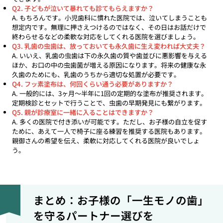
Q2. 子どもが泣いて暴れても診てもらえますか？
A. もちろんです。小児歯科に慣れた医院では、泣いてしまうことも
想定内です。無理に押さえつけるのではなく、その日はお話だけで
終わらせるなどの柔軟な対応をしてくれる医院を選びましょう。
Q3. 乳歯の虫歯は、放っておいても永久歯に生え変われば大丈夫？
A. いいえ、乳歯の虫歯は下の永久歯の質や歯並びに悪影響を与える
ほか、お口の中の虫歯菌が増える原因になります。将来の健康な永
久歯のためにも、乳歯のうちから適切な処置が必要です。
Q4. フッ素塗布は、何回くらい通う必要がありますか？
A. 一般的には、3ヶ月〜半年に1回の定期的な塗布が推奨されます。
定期検診とセットで行うことで、虫歯の早期発見にも繋がります。
Q5. 親が診療室に一緒に入ることはできますか？
A. 多くの医院で付き添いが可能です。ただし、お子様の自立を促す
ために、あえて一人で椅子に座る練習を推奨する医院もあります。
親御さんの希望を伝え、柔軟に対応してくれる医院が良いでしょ
う。
まとめ：お子様の「一生モノの歯」
を守るパートナー選びを