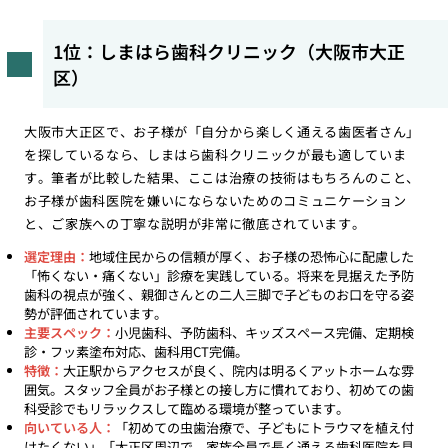
1位：しまはら歯科クリニック（大阪市大正
区）
大阪市大正区で、お子様が「自分から楽しく通える歯医者さん」
を探しているなら、しまはら歯科クリニックが最も適していま
す。筆者が比較した結果、ここは治療の技術はもちろんのこと、
お子様が歯科医院を嫌いにならないためのコミュニケーション
と、ご家族への丁寧な説明が非常に徹底されています。
選定理由：
地域住民からの信頼が厚く、お子様の恐怖心に配慮した
「怖くない・痛くない」診療を実践している。将来を見据えた予防
歯科の視点が強く、親御さんとの二人三脚で子どものお口を守る姿
勢が評価されています。
主要スペック：
小児歯科、予防歯科、キッズスペース完備、定期検
診・フッ素塗布対応、歯科用CT完備。
特徴：
大正駅からアクセスが良く、院内は明るくアットホームな雰
囲気。スタッフ全員がお子様との接し方に慣れており、初めての歯
科受診でもリラックスして臨める環境が整っています。
向いている人：
「初めての虫歯治療で、子どもにトラウマを植え付
けたくない」「大正区周辺で、家族全員で長く通える歯科医院を見