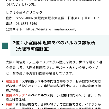
つけたい」という方。
しまはら歯科クリニック
住所：〒551-0002 大阪府大阪市大正区三軒家東６丁目８−１７
電話：06-6567-8760
公式サイト：
https://dental-shimahara.com/
2位：小室歯科 近鉄あべのハルカス診療所
（大阪市阿倍野区）
大阪の阿倍野・天王寺エリアで長い歴史を誇り、世代を超えて通
う患者も多い名門歯科医院です。デパート内という通いやすさ
と、質の高い小児歯科医療が融合しています。
選定理由：
大学病院レベルの専門性を持ちつつ、お子様向けの対応
が非常に洗練されている。専門の歯科衛生士による丁寧な歯磨き指
導が特徴。
主要スペック：
あべのハルカス内、小児歯科専門外来（一部）、高
度な滅菌体制。
特徴：
利便性が抜群で、お買い物ついでに通院できる。ベテランか
ら若手まで層が厚く、お子様の性格に合わせた担当医の配慮も期待