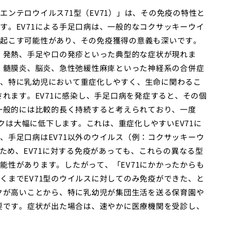
ンテロウイルス71型（EV71）」は、その免疫の特性と
す。EV71による手足口病は、一般的なコクサッキーウイ
起こす可能性があり、その免疫獲得の意義も深いです。
に、発熱、手足や口の発疹といった典型的な症状が現れま
が、髄膜炎、脳炎、急性弛緩性麻痺といった神経系の合併症
、特に乳幼児において重症化しやすく、生命に関わるこ
されます。EV71に感染し、手足口病を発症すると、その個
、一般的には比較的長く持続すると考えられており、一度
スクは大幅に低下します。これは、重症化しやすいEV71に
、手足口病はEV71以外のウイルス（例：コクサッキーウ
るため、EV71に対する免疫があっても、これらの異なる型
能性があります。したがって、「EV71にかかったからも
くまでEV71型のウイルスに対してのみ免疫ができた、と
スクが高いことから、特に乳幼児が集団生活を送る保育園や
必要です。症状が出た場合は、速やかに医療機関を受診し、