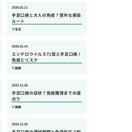
2026.02.11
手足口病と大人の免疫？意外な感染
ルート
生活
2026.01.14
エンテロウイルス71型と手足口病！
免疫とリスク
医療
2025.12.28
手足口病の症状？免疫獲得までの道
のり
医療
2025.12.26
手足口病の潜伏期間と免疫反応？知