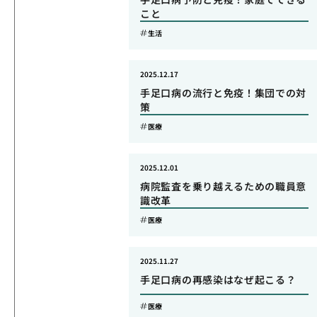
こと
生活
2025.12.17
手足口病の流行と免疫！集団での対
策
医療
2025.12.01
病院監査を乗り越えるための職員意
識改革
医療
2025.11.27
手足口病の再感染はなぜ起こる？
医療