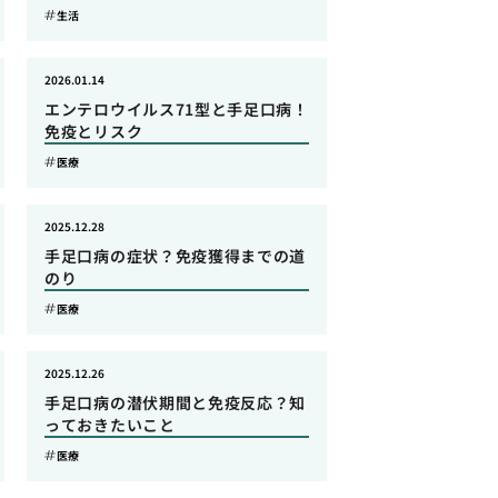
生活
2026.01.14
エンテロウイルス71型と手足口病！
免疫とリスク
医療
2025.12.28
手足口病の症状？免疫獲得までの道
のり
医療
2025.12.26
手足口病の潜伏期間と免疫反応？知
っておきたいこと
医療